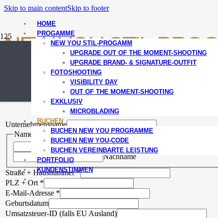
Skip to main content
Skip to footer
HOME
PROGAMME
NEW YOU STIL-PRO
NEW YOU STIL-PROGAMM
UPGRADE OUT OF THE MOMENT-SHOOTING
UPGRADE BRAND- & SIGNATURE-OUTFIT
FOTOSHOOTING
VISIBILITY DAY
Jetzt Buchen
OUT OF THE MOMENT-SHOOTING
EXKLUSIV
MICROBLADING
BUCHEN
Unternehmensname
BUCHEN NEW YOU PROGRAMME
Name
*
BUCHEN NEW YOU-CODE
Vorname
BUCHEN VEREINBARTE LEISTUNG
Nachname
PORTFOLIO
KUNDENSTIMMEN
Straße + Hausnummer
*
PLZ + Ort
*
E-Mail-Adresse
*
Geburtsdatum
Umsatzsteuer-ID (falls EU Ausland)