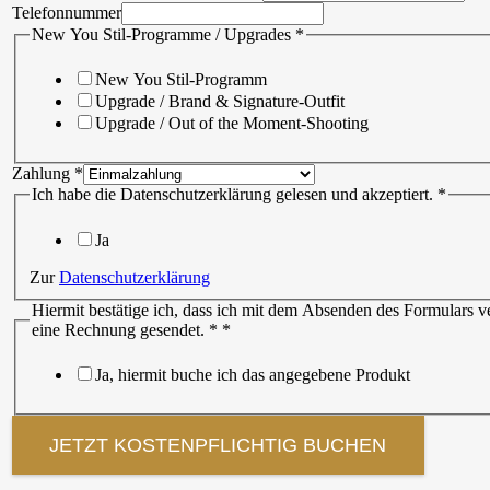
Telefonnummer
New You Stil-Programme / Upgrades
*
New You Stil-Programm
Upgrade / Brand & Signature-Outfit
Upgrade / Out of the Moment-Shooting
Datenschutzerklärung
Zahlung
*
und
Ich habe die Datenschutzerklärung gelesen und akzeptiert.
*
NEW-
YOU-
Ja
IMAGE
Zur
Datenschutzerklärung
Hiermit bestätige ich, dass ich mit dem Absenden des Formula
eine Rechnung gesendet. *
*
Ja, hiermit buche ich das angegebene Produkt
JETZT KOSTENPFLICHTIG BUCHEN