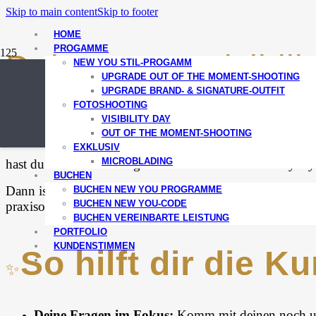
Skip to main content
Skip to footer
HOME
PROGAMME
Dein BASIS
Visibil
NEW YOU STIL-PROGAMM
UPGRADE OUT OF THE MOMENT-SHOOTING
UPGRADE BRAND- & SIGNATURE-OUTFIT
FOTOSHOOTING
VISIBILITY DAY
OUT OF THE MOMENT-SHOOTING
Hallo liebe Up-Lifterin,
EXKLUSIV
MICROBLADING
hast du noch offene Fragen rund um deinen Visibilityday
BUCHEN
Dann ist meine
1:1 Kurzberatung (20 Min)
genau das Ri
BUCHEN NEW YOU PROGRAMME
BUCHEN NEW YOU-CODE
praxisorientiert.
BUCHEN VEREINBARTE LEISTUNG
PORTFOLIO
KUNDENSTIMMEN
So hilft dir die K
✨
Deine Fragen im Fokus:
Komm mit deinen noch unb