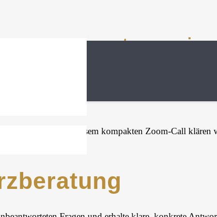
ity-Day Zusatzservic
?
chtige für dich! In diesem kompakten Zoom-Call klären wi
urzberatung
eantworteten Fragen und erhalte klare, konkrete Antwor